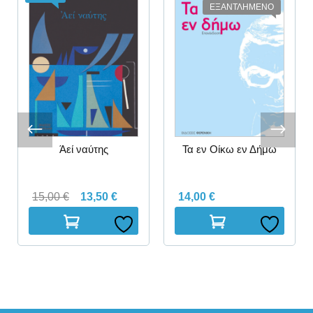
ΕΞΑΝΤΛΗΜΕΝΟ
Άεί ναύτης
Τα εν Οίκω εν Δήμω
15,00
€
13,50
€
14,00
€