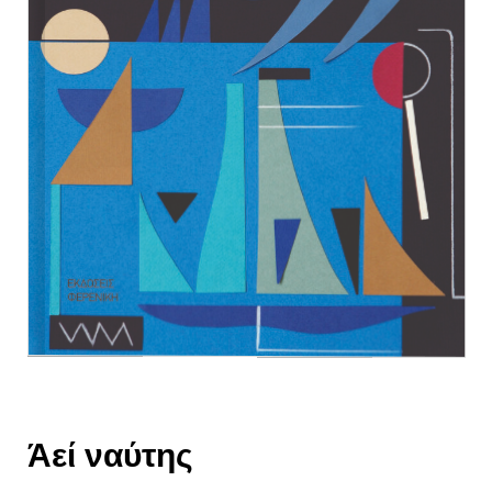
Άεί ναύτης