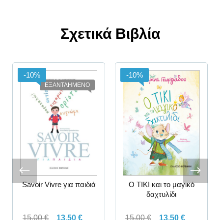
Σχετικά Βιβλία
-10%
-10%
ΕΞΑΝΤΛΗΜΕΝΟ
Ο ΤΙΚΙ και το μαγικό
Savoir Vivre για παιδιά
δαχτυλίδι
15,00
€
13,50
€
15,00
€
13,50
€