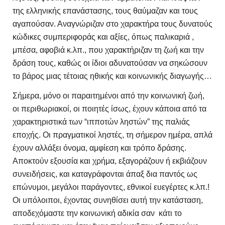
της ελληνικής επανάστασης, τους θαύμαζαν και τους
αγαπούσαν. Αναγνώριζαν στο χαρακτήρα τους δυνατούς
κώδικες συμπεριφοράς και αξίες, όπως παλικαριά ,
μπέσα, αφοβιά κ.λπ., που χαρακτήριζαν τη ζωή και την
δράση τους, καθώς οι ίδιοι αδυνατούσαν να σηκώσουν
το βάρος μιας τέτοιας ηθικής και κοινωνικής διαγωγής…
Σήμερα, μόνο οι παραιτημένοι από την κοινωνική ζωή,
οι περιθωριακοί, οι ποιητές ίσως, έχουν κάποια από τα
χαρακτηριστικά των “ιπποτών ληστών” της παλιάς
εποχής. Οι πραγματικοί ληστές, τη σήμερον ημέρα, απλά
έχουν αλλάξει όνομα, αμφίεση και τρόπο δράσης.
Αποκτούν εξουσία και χρήμα, εξαγοράζουν ή εκβιάζουν
συνειδήσεις, και καταγράφονται άπαξ δια παντός ως
επώνυμοι, μεγάλοι παράγοντες, εθνικοί ευεγέρτες κ.λπ.!
Οι υπόλοιποι, έχοντας συνηθίσει αυτή την κατάσταση,
αποδεχόμαστε την κοινωνική αδικία σαν κάτι το