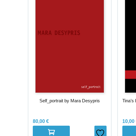
Self_portrait by Mara Desypris
Tina’s
80,00
€
10,00