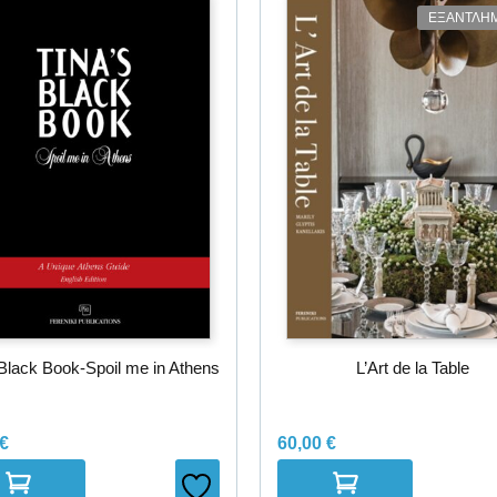
ΕΞΑΝΤΛΗ
 Black Book-Spoil me in Athens
L’Art de la Table
€
60,00
€