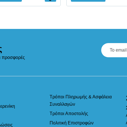
ς
αι προσφορές
Τρόποι Πληρωμής & Ασφάλεια
Συναλλαγών
ερενίκη
Τρόποι Αποστολής
Πολιτική Επιστροφών
λώσεις