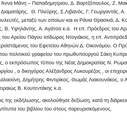
Άννα Μάνη – Παπαδημητριου, Δ. Βαρτζόπουλος, Ζ. Μακρ
 Διαματάρης, Θ. Πλεύρης, Σ.Λιβανός, Γ. Γεωργαντάς, Α
υλευτές, μεταξύ των οποίων και οι Ράνια Θρασκιά, Δ. Κ
 Β. Υψηλάντης, Α. Αγάτσα κ.α. Η επ. Πρόεδρος του Αρ
 του Αρείου Πάγου Ισίδωρος Ντογιάκος, η επ. Αντιπρόε
προϊστάμενος του Εφετείου Αθηνών Δ. Οικονόμου. Ο Πρ
α του πολιτικού γραφείου του πρωθυπουργού Σάκη Κυπρ
ης, ο εκπρόσωπος τύπου της Νέας Δημοκρατίας Ν. Ρωμ
γίου , ο δικηγόρος Αλέξανδρος Λυκουρέζος , οι επιχειρ
Λαλαούνη, Δημήτρης Φιντιρίκος, Θωμάς Λιακουνάκος, ο 
ιραιώς Β. Κουτεντάκης κ.α.
ος της εκδήλωσης, ακολούθησε δεξίωση, κατά τη διάρκε
τίτυπα του βιβλίου του στους παρευρισκόμενους.