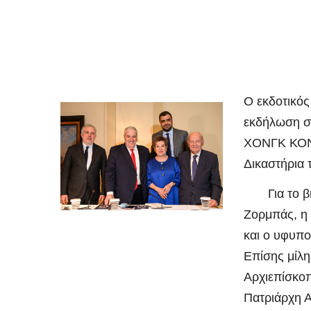
Ο εκδοτικός
εκδήλωση στ
ΧΟΝΓΚ ΚΟΝΓ
Δικαστήρια 
Για το βιβλ
Ζορμπάς, η 
και ο υφυπ
Επίσης μίλη
Αρχιεπίσκοπ
Πατριάρχη Α