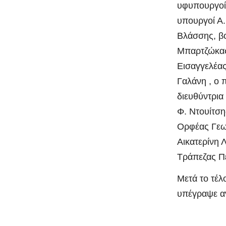
υφυπουργοί 
υπουργοί Α.
Βλάσσης, βο
Μπαρτζώκας,
Εισαγγελέας
Γαλάνη , ο 
διευθύντρι
Φ. Ντουίτσ
Ορφέας Γεωρ
Αικατερίνη 
Τράπεζας Πε
Μετά το τέλ
υπέγραψε αν