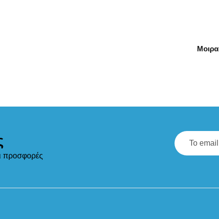
Μοιρα
ς
αι προσφορές