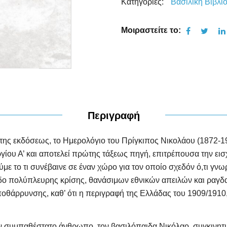
Κατηγορίες:
Βασιλική Βιβλι
Μοιραστείτε το:
Περιγραφή
ης εκδόσεως, το Ημερολόγιο του Πρίγκιπος Νικολάου (1872-1938
ργίου Α’ και αποτελεί πρώτης τάξεως πηγή, επιτρέπουσα την ε
με το τι συνέβαινε σε έναν χώρο για τον οποίο σχεδόν ό,τι γνω
ρίοδο πολύπλευρης κρίσης, θανάσιμων εθνικών απειλών και ραγ
αποθάρρυνσης, καθ’ ότι η περιγραφή της Ελλάδας του 1909/1910
ναν συμπαθέστατο άνθρωπο, τον βασιλόπαιδα Νικόλαο, συγκινητι