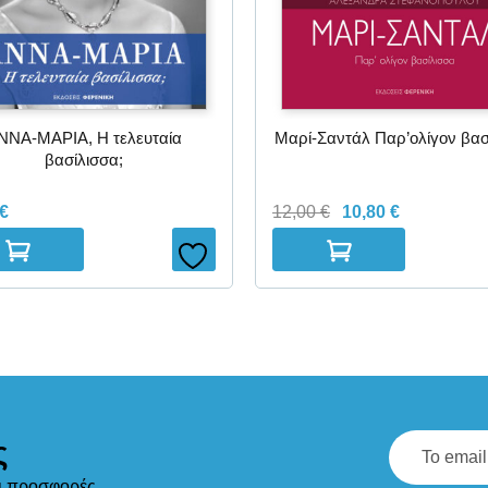
Μαρί-Σαντάλ Παρ’ολίγον βασ
ΝΝΑ-ΜΑΡΙΑ, Η τελευταία
βασίλισσα;
12,00
€
10,80
€
€
ς
αι προσφορές