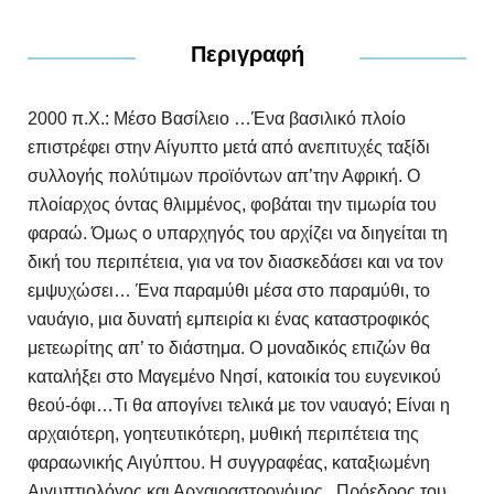
Περιγραφή
2000 π.Χ.: Μέσο Βασίλειο …Ένα βασιλικό πλοίο
επιστρέφει στην Αίγυπτο μετά από ανεπιτυχές ταξίδι
συλλογής πολύτιμων προϊόντων απ’την Αφρική. Ο
πλοίαρχος όντας θλιμμένος, φοβάται την τιμωρία του
φαραώ. Όμως ο υπαρχηγός του αρχίζει να διηγείται τη
δική του περιπέτεια, για να τον διασκεδάσει και να τον
εμψυχώσει… Ένα παραμύθι μέσα στο παραμύθι, το
ναυάγιο, μια δυνατή εμπειρία κι ένας καταστροφικός
μετεωρίτης απ’ το διάστημα. Ο μοναδικός επιζών θα
καταλήξει στο Μαγεμένο Νησί, κατοικία του ευγενικού
θεού-όφι…Τι θα απογίνει τελικά με τον ναυαγό; Είναι η
αρχαιότερη, γοητευτικότερη, μυθική περιπέτεια της
φαραωνικής Αιγύπτου. Η συγγραφέας, καταξιωμένη
Αιγυπτιολόγος και Αρχαιοαστρονόμος, Πρόεδρος του