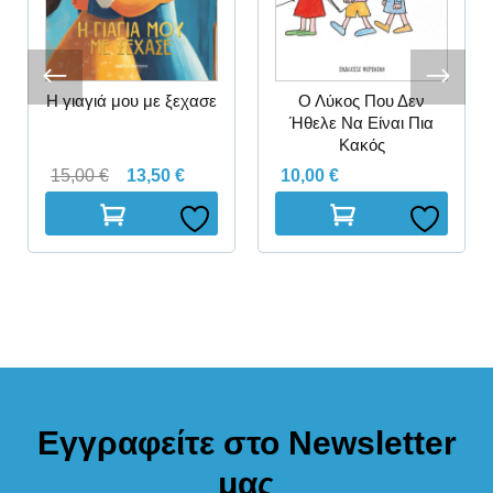
Η γιαγιά μου με ξεχασε
Ο Λύκος Που Δεν
Ήθελε Να Είναι Πια
Κακός
15,00
€
13,50
€
10,00
€
Εγγραφείτε στο Newsletter
μας