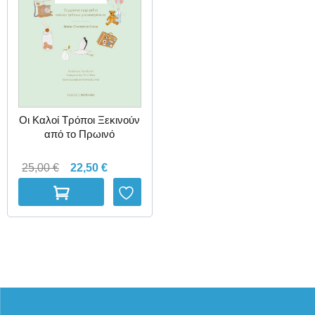
Οι Kαλοί Tρόποι Ξεκινούν
από το Πρωινό
25,00
€
22,50
€