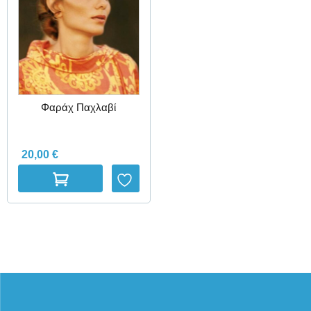
Φαράχ Παχλαβί
20,00
€